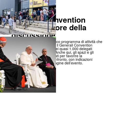
Generali Convention
Center: il cuore della
discussione
Contemporaneamente al ricco programma di attività che
ha animato le vie di Trieste, il Generali Convention
Center ha ospitato i lavori dei quasi 1.000 delegati
coinvolti nella discussione. Anche qui, gli spazi e gli
allestimenti sono stati pensati per favorire la
partecipazione attiva e il confronto, con indicazioni
chiare e coerenti con l’immagine dell’evento.
- ^