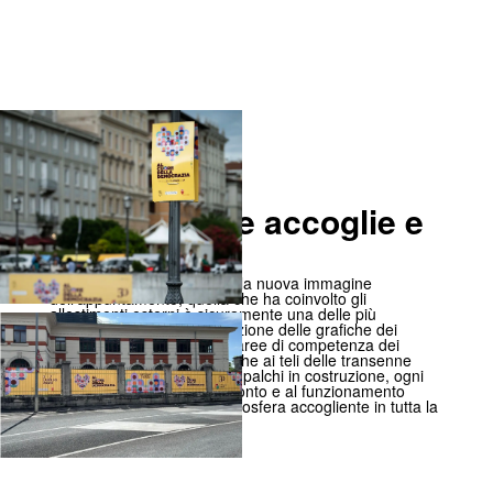
Una città che accoglie e
racconta
Tra le tante declinazioni della nuova immagine
dell’appuntamento, quella che ha coinvolto gli
allestimenti esterni è sicuramente una delle più
impegnative. Dalla realizzazione delle grafiche dei
portali che delimitavano le aree di competenza dei
Quartieri delle Buone Pratiche ai teli delle transenne
poste attorno ai cantieri dei palchi in costruzione, ogni
asset ha contribuito al racconto e al funzionamento
dell’evento, creando un’atmosfera accogliente in tutta la
parte di città coinvolta.
- ^