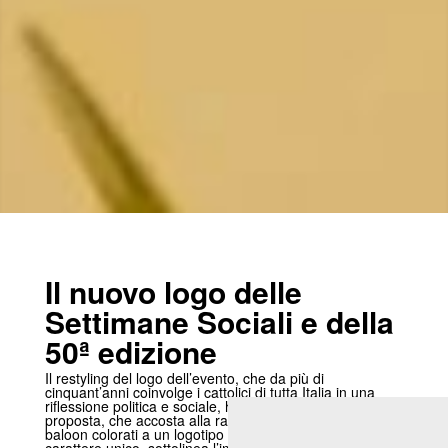
Il nuovo logo delle
Settimane Sociali e della
50ª edizione
Il restyling del logo dell’evento, che da più di
cinquant’anni coinvolge i cattolici di tutta Italia in una
riflessione politica e sociale, ha dato il via ai lavori. La
proposta, che accosta alla rappresentazione di quattro
baloon colorati a un logotipo realizzato con una font dal
carattere unico, sottolinea l’importanza della parola e del