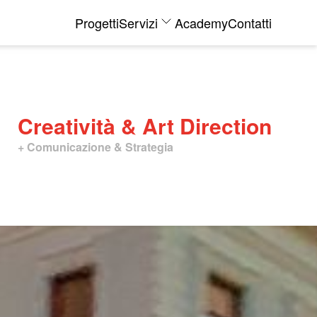
Progetti
Servizi
Academy
Contatti
Creatività & Art Direction
+
Comunicazione & Strategia