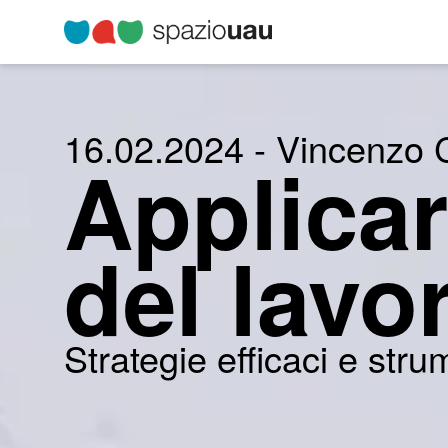
16.02.2024 - Vincenzo
Applicar
del lavo
Strategie efficaci e strum